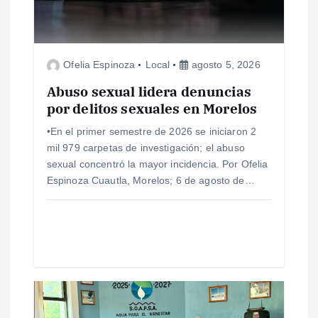
d
e
Ofelia Espinoza
Local
agosto 5, 2026
e
Abuso sexual lidera denuncias
por delitos sexuales en Morelos
n
•En el primer semestre de 2026 se iniciaron 2
mil 979 carpetas de investigación; el abuso
t
sexual concentró la mayor incidencia. Por Ofelia
Espinoza Cuautla, Morelos; 6 de agosto de…
r
a
d
a