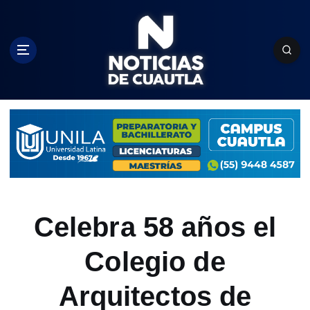
S
k
i
p
t
o
c
o
n
t
e
n
t
Celebra 58 años el
Colegio de
Arquitectos de