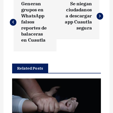
Generan
Se niegan
a
grupos en
ciudadanos
WhatsApp
a descargar
v
falsos
app Cuautla
reportes de
segura
e
balaceras
en Cuautla
g
a
Related Posts
c
i
ó
n