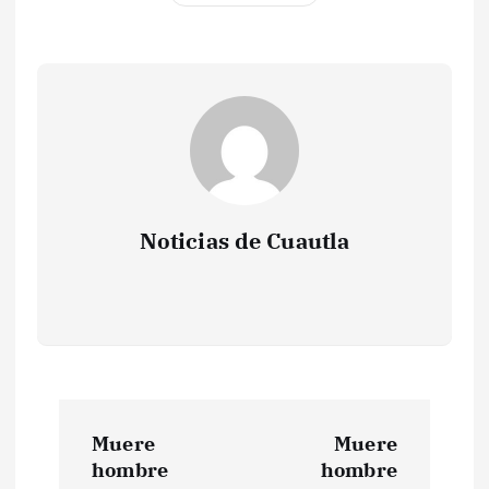
Noticias de Cuautla
N
Muere
Muere
a
hombre
hombre