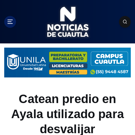
S
k
i
p
t
o
c
o
n
t
e
n
t
Catean predio en
Ayala utilizado para
desvalijar