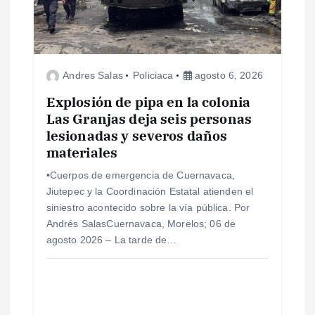
e
e
Andres Salas
Policiaca
agosto 6, 2026
n
Explosión de pipa en la colonia
Las Granjas deja seis personas
t
lesionadas y severos daños
materiales
r
•Cuerpos de emergencia de Cuernavaca,
a
Jiutepec y la Coordinación Estatal atienden el
siniestro acontecido sobre la vía pública. Por
d
Andrés SalasCuernavaca, Morelos; 06 de
agosto 2026 – La tarde de…
a
s