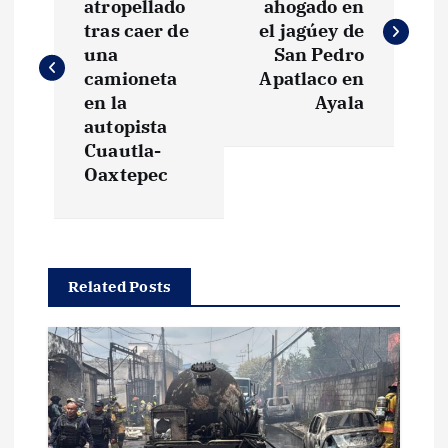
atropellado
ahogado en
v
tras caer de
el jagúey de
una
San Pedro
e
camioneta
Apatlaco en
en la
Ayala
g
autopista
Cuautla-
Oaxtepec
a
c
i
Related Posts
ó
n
d