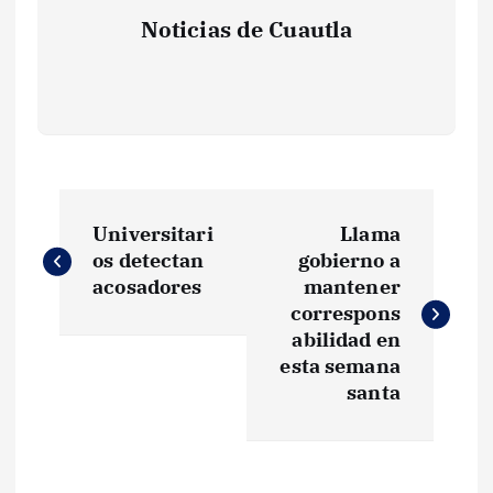
Noticias de Cuautla
N
Universitari
Llama
a
os detectan
gobierno a
acosadores
mantener
v
correspons
abilidad en
e
esta semana
santa
g
a