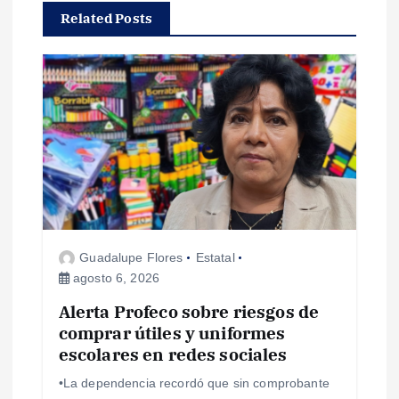
Related Posts
c
i
ó
n
d
e
Guadalupe Flores
Estatal
agosto 6, 2026
e
Alerta Profeco sobre riesgos de
comprar útiles y uniformes
n
escolares en redes sociales
t
•La dependencia recordó que sin comprobante