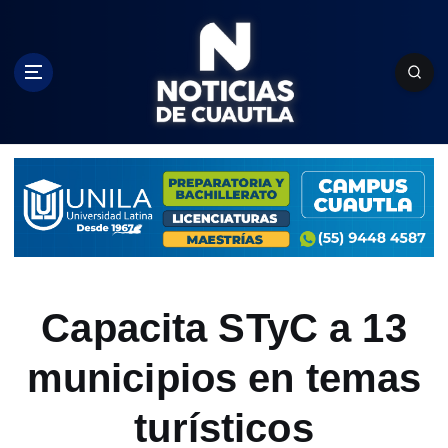
S
k
i
p
t
o
c
o
n
t
e
n
t
Capacita STyC a 13
municipios en temas
turísticos