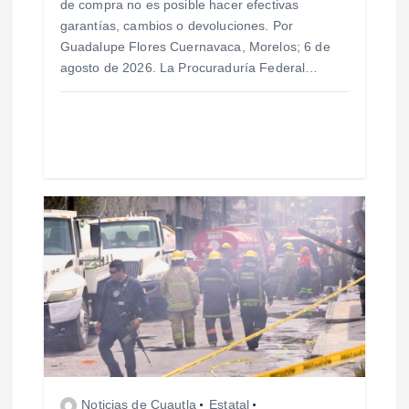
de compra no es posible hacer efectivas
r
garantías, cambios o devoluciones. Por
Guadalupe Flores Cuernavaca, Morelos; 6 de
a
agosto de 2026. La Procuraduría Federal…
d
a
s
Noticias de Cuautla
Estatal