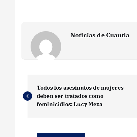
Noticias de Cuautla
N
Todos los asesinatos de mujeres
a
deben ser tratados como
feminicidios: Lucy Meza
v
e