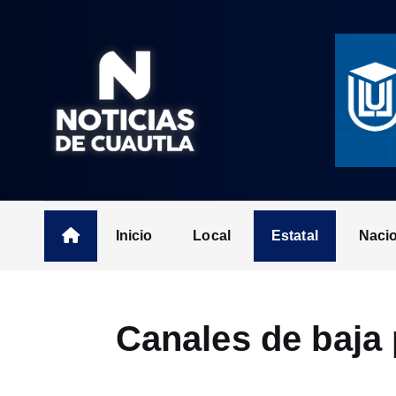
S
k
i
p
t
o
c
o
n
t
Inicio
Local
Estatal
Naci
e
n
t
Canales de baja 