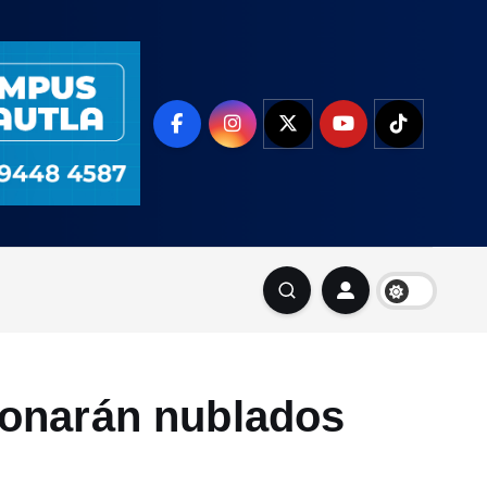
sionarán nublados
s