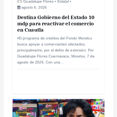
Guadalupe Flores
Estatal
e
agosto 6, 2026
Destina Gobierno del Estado 10
e
mdp para reactivar el comercio
en Cuautla
n
•El programa de créditos del Fondo Morelos
t
busca apoyar a comerciantes afectados,
principalmente, por el delito de extorsión. Por
r
Guadalupe Flores Cuernavaca, Morelos, 7 de
agosto de 2026. Con una…
a
d
a
s