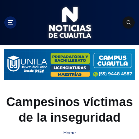
S
k
i
p
t
o
c
o
n
t
e
n
t
Campesinos víctimas
de la inseguridad
Home