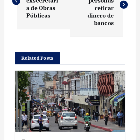
exsecretari
personas
v
a de Obras
retirar
Públicas
dinero de
e
bancos
g
a
Related Posts
c
i
ó
n
d