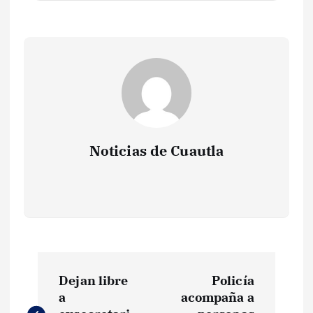
Noticias de Cuautla
N
Dejan libre
Policía
a
a
acompaña a