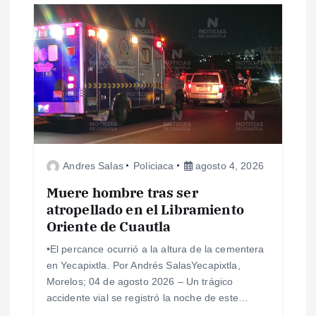
s
Andres Salas
Policiaca
agosto 4, 2026
Muere hombre tras ser
atropellado en el Libramiento
Oriente de Cuautla
•​El percance ocurrió a la altura de la cementera
en Yecapixtla. Por Andrés SalasYecapixtla,
Morelos; 04 de agosto 2026 – ​Un trágico
accidente vial se registró la noche de este…