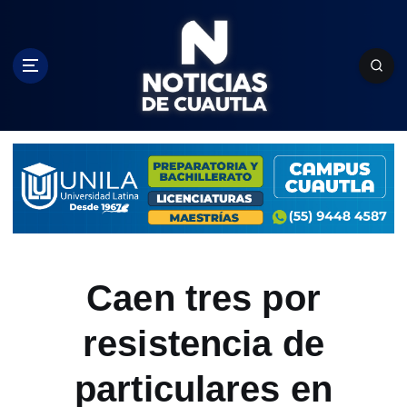
S
k
i
p
t
o
c
o
n
t
e
n
t
Caen tres por
resistencia de
particulares en