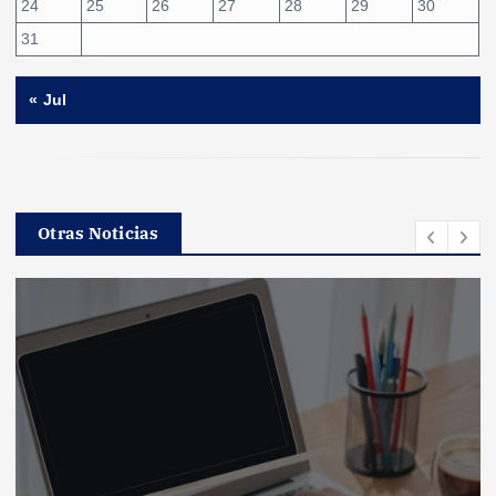
24
25
26
27
28
29
30
31
« Jul
Otras Noticias