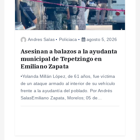
n
d
e
Andres Salas
Policiaca
agosto 5, 2026
e
Asesinan a balazos a la ayudanta
n
municipal de Tepetzingo en
Emiliano Zapata
t
•Yolanda Millán López, de 61 años, fue víctima
de un ataque armado al interior de su vehículo
r
frente a la ayudantía del poblado. Por Andrés
SalasEmiliano Zapata, Morelos; 05 de…
a
d
a