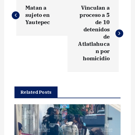
N
Matan a
Vinculan a
a
sujeto en
proceso a 5
Yautepec
de 10
v
detenidos
de
e
Atlatlahuca
n por
g
homicidio
a
c
Related Posts
i
ó