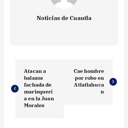
Noticias de Cuautla
N
Atacan a
Cae hombre
a
balazos
por robo en
fachada de
Atlatlahuca
v
marisquerí
n
a en la Juan
e
Morales
g