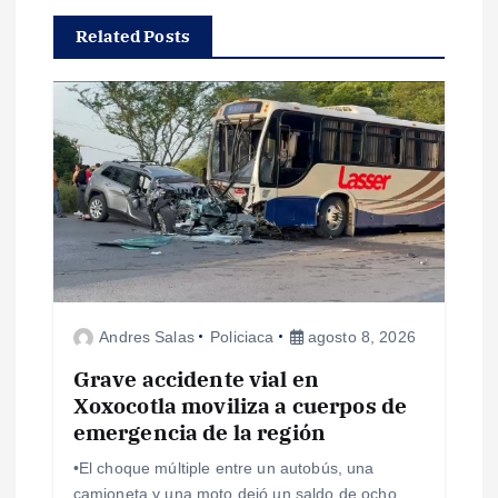
a
Related Posts
c
i
ó
n
d
Andres Salas
Policiaca
agosto 8, 2026
e
Grave accidente vial en
e
Xoxocotla moviliza a cuerpos de
emergencia de la región
n
•El choque múltiple entre un autobús, una
camioneta y una moto dejó un saldo de ocho