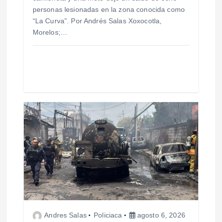
t
personas lesionadas en la zona conocida como
“La Curva”. Por Andrés Salas Xoxocotla,
r
Morelos;…
a
d
a
s
Andres Salas
Policiaca
agosto 6, 2026