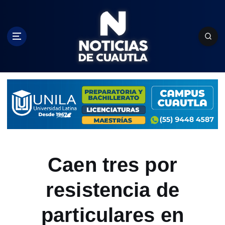
S
k
i
p
t
o
c
o
n
t
e
n
t
Caen tres por
resistencia de
particulares en