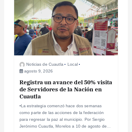
i
ó
n
d
e
Noticias de Cuautla
Local
agosto 9, 2026
e
Registra un avance del 50% visita
de Servidores de la Nación en
n
Cuautla
t
•La estrategia comenzó hace dos semanas
como parte de las acciones de la federación
r
para regresar la paz al municipio. Por Sergio
Jerónimo Cuautla, Morelos a 10 de agosto de…