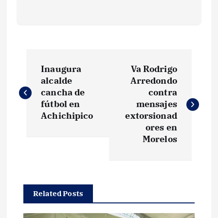
N
Inaugura
Va Rodrigo
a
alcalde
Arredondo
cancha de
contra
v
fútbol en
mensajes
Achichipico
extorsionad
e
ores en
Morelos
g
a
Related Posts
c