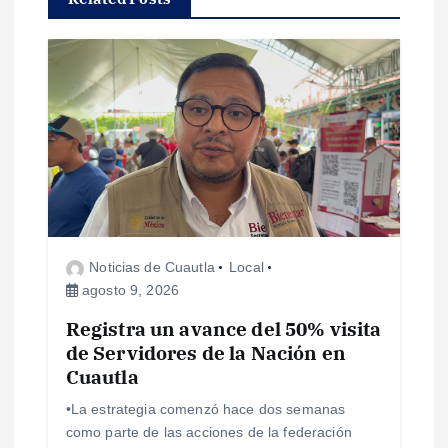
i
ó
n
d
e
e
Noticias de Cuautla
Local
agosto 9, 2026
n
Registra un avance del 50% visita
de Servidores de la Nación en
t
Cuautla
r
•La estrategia comenzó hace dos semanas
como parte de las acciones de la federación