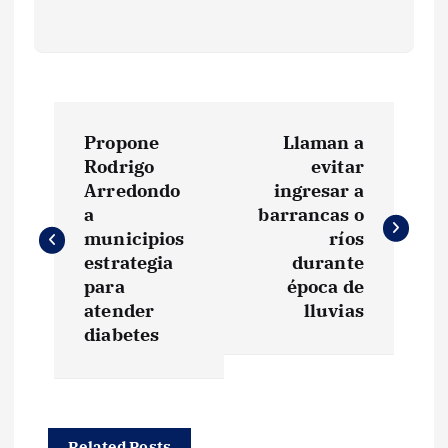
N
Propone
Llaman a
a
Rodrigo
evitar
Arredondo
ingresar a
v
a
barrancas o
municipios
ríos
e
estrategia
durante
para
época de
g
atender
lluvias
diabetes
a
c
Related Posts