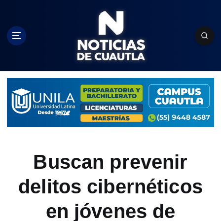
S
k
i
p
t
o
c
o
n
t
e
n
t
Buscan prevenir
delitos cibernéticos
en jóvenes de