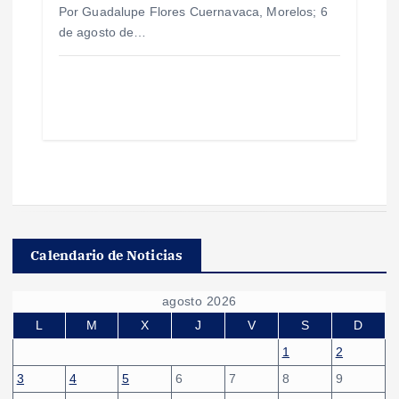
Por Guadalupe Flores Cuernavaca, Morelos; 6
de agosto de…
Calendario de Noticias
agosto 2026
L
M
X
J
V
S
D
1
2
3
4
5
6
7
8
9