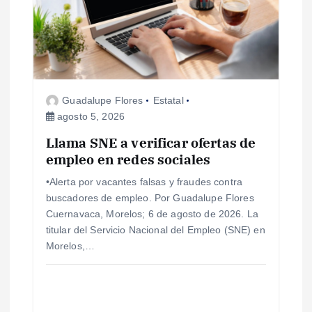
n
d
e
Guadalupe Flores
Estatal
agosto 5, 2026
e
Llama SNE a verificar ofertas de
empleo en redes sociales
n
•Alerta por vacantes falsas y fraudes contra
t
buscadores de empleo. Por Guadalupe Flores
Cuernavaca, Morelos; 6 de agosto de 2026. La
r
titular del Servicio Nacional del Empleo (SNE) en
Morelos,…
a
d