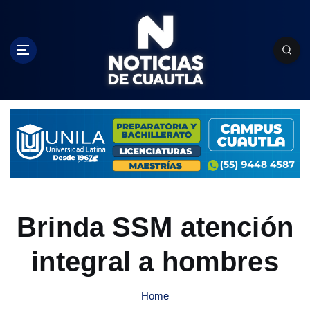
S
k
i
p
t
o
c
o
n
t
e
n
t
Brinda SSM atención
integral a hombres
Home