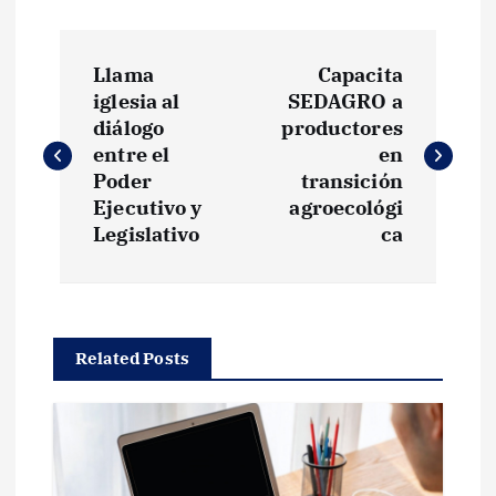
N
Llama
Capacita
a
iglesia al
SEDAGRO a
diálogo
productores
v
entre el
en
Poder
transición
e
Ejecutivo y
agroecológi
Legislativo
ca
g
a
Related Posts
c
i
ó