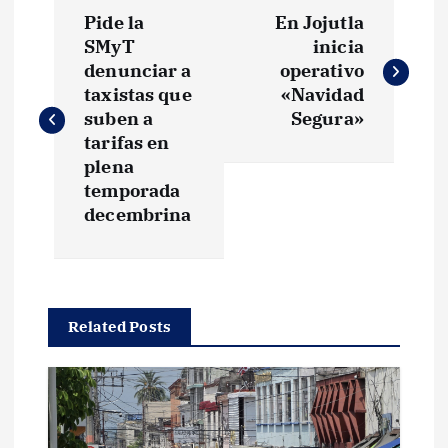
N
Pide la
En Jojutla
a
SMyT
inicia
denunciar a
operativo
v
taxistas que
«Navidad
suben a
Segura»
e
tarifas en
plena
g
temporada
decembrina
a
c
Related Posts
i
ó
n