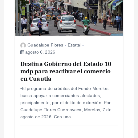
d
e
e
Guadalupe Flores
Estatal
agosto 6, 2026
n
Destina Gobierno del Estado 10
mdp para reactivar el comercio
t
en Cuautla
r
•El programa de créditos del Fondo Morelos
busca apoyar a comerciantes afectados,
a
principalmente, por el delito de extorsión. Por
Guadalupe Flores Cuernavaca, Morelos, 7 de
d
agosto de 2026. Con una…
a