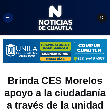
S
k
i
p
t
o
c
o
n
t
e
n
t
Brinda CES Morelos
apoyo a la ciudadanía
a través de la unidad