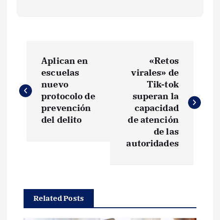
N
Aplican en
«Retos
a
escuelas
virales» de
nuevo
Tik-tok
v
protocolo de
superan la
prevención
capacidad
e
del delito
de atención
de las
g
autoridades
a
c
Related Posts