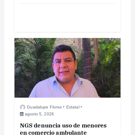
d
a
s
Guadalupe Flores
Estatal
agosto 5, 2026
NGS denuncia uso de menores
en comercio ambulante