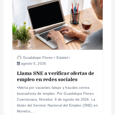
i
ó
n
d
e
Guadalupe Flores
Estatal
e
agosto 5, 2026
Llama SNE a verificar ofertas de
n
empleo en redes sociales
t
•Alerta por vacantes falsas y fraudes contra
buscadores de empleo. Por Guadalupe Flores
r
Cuernavaca, Morelos; 6 de agosto de 2026. La
titular del Servicio Nacional del Empleo (SNE) en
a
Morelos,…