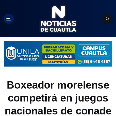
S
k
i
p
t
o
c
o
n
t
e
n
t
Boxeador morelense
competirá en juegos
nacionales de conade