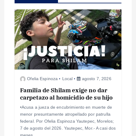
i
ó
n
d
e
e
Ofelia Espinoza
Local
agosto 7, 2026
n
Familia de Shilam exige no dar
carpetazo al homicidio de su hijo
t
•Acusa a jueza de encubrimiento en muerte de
menor presuntamente atropellado por patrulla
r
federal. Por Ofelia Espinoza Yautepec, Morelos;
7 de agosto del 2026. Yautepec, Mor.- A casi dos
meses…