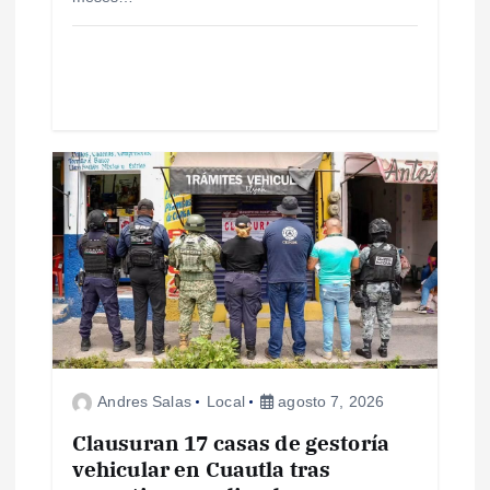
a
d
a
s
Andres Salas
Local
agosto 7, 2026
Clausuran 17 casas de gestoría
vehicular en Cuautla tras