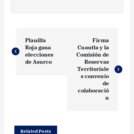
N
Planilla
Firma
a
Roja gana
Cuautla y la
elecciones
Comisión de
v
de Asurco
Reservas
Territoriale
e
s convenio
de
g
colaboració
n
a
c
Related Posts