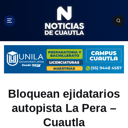
S
k
i
p
t
o
c
o
n
t
e
n
t
Bloquean ejidatarios
autopista La Pera –
Cuautla