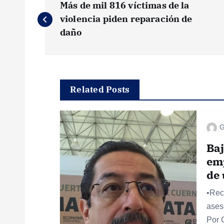
Más de mil 816 víctimas de la
a
violencia piden reparación de
daño
v
e
Related Posts
g
G
a
Baj
c
em
de 
i
•Rec
ases
ó
Por 