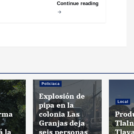
Continue reading
Policiaca
Explosión de
Local
pipa en la
rma
colonia Las
Prod
l
Granjas deja
Tlaln
á la
seis personas
Tlay