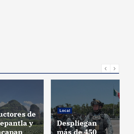
Local
uctores de
epantla y
Despliegan
acapan
más de 450