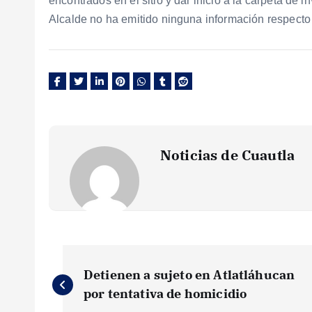
encontrados en el sitio y dar inicio a la carpeta de 
Alcalde no ha emitido ninguna información respecto
Noticias de Cuautla
N
Detienen a sujeto en Atlatláhucan
a
por tentativa de homicidio