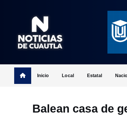
S
k
i
p
t
o
c
o
n
t
Inicio
Local
Estatal
Naci
e
n
t
Balean casa de ge