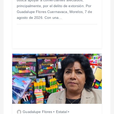
busca apoyar a comerciantes afectados,
r
principalmente, por el delito de extorsión. Por
Guadalupe Flores Cuernavaca, Morelos, 7 de
a
agosto de 2026. Con una…
d
a
s
Guadalupe Flores
Estatal