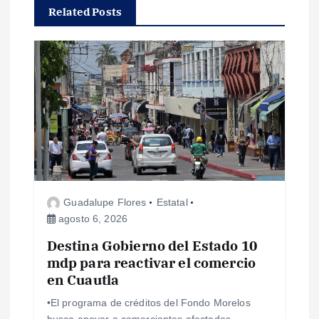
Related Posts
c
i
ó
n
d
e
Guadalupe Flores
Estatal
agosto 6, 2026
e
Destina Gobierno del Estado 10
mdp para reactivar el comercio
n
en Cuautla
t
•El programa de créditos del Fondo Morelos