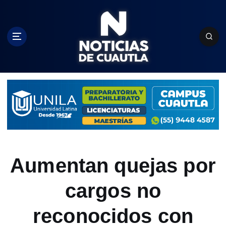
S
k
i
p
t
o
c
o
n
t
e
n
t
Aumentan quejas por
cargos no
reconocidos con