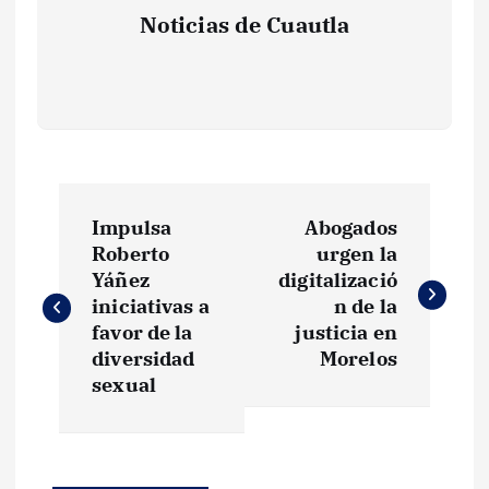
Noticias de Cuautla
N
Impulsa
Abogados
a
Roberto
urgen la
Yáñez
digitalizació
v
iniciativas a
n de la
favor de la
justicia en
e
diversidad
Morelos
sexual
g
a