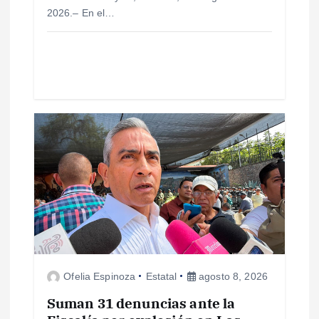
r
2026.– En el…
a
d
a
s
Ofelia Espinoza
Estatal
agosto 8, 2026
Suman 31 denuncias ante la