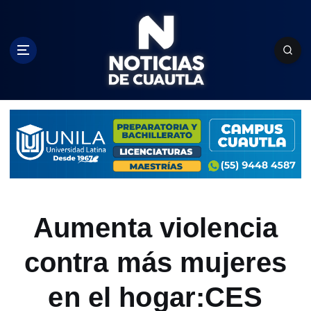
S
k
i
p
t
o
c
o
n
t
e
n
t
Aumenta violencia
contra más mujeres
en el hogar:CES