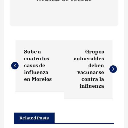
N
Sube a
Grupos
a
cuatro los
vulnerables
casos de
deben
v
influenza
vacunarse
en Morelos
contra la
e
influenza
g
a
Related Posts