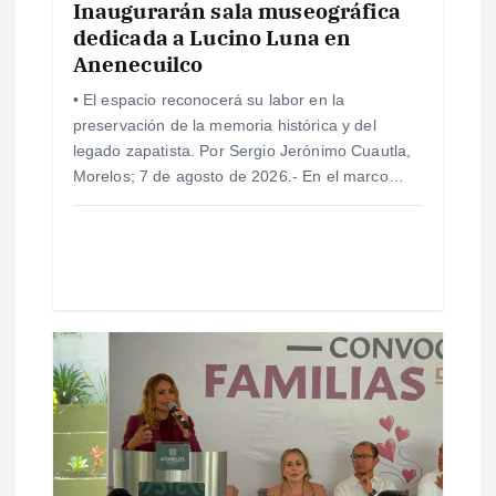
e
Inaugurarán sala museográfica
dedicada a Lucino Luna en
Anenecuilco
n
• El espacio reconocerá su labor en la
t
preservación de la memoria histórica y del
legado zapatista. Por Sergio Jerónimo Cuautla,
r
Morelos; 7 de agosto de 2026.- En el marco…
a
d
a
s