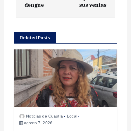
e
dengue
sus ventas
g
a
Related Posts
c
i
ó
n
d
Noticias de Cuautla
Local
e
agosto 7, 2026