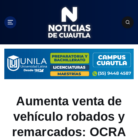
S
k
i
p
t
o
c
o
n
t
e
n
t
Aumenta venta de
vehículo robados y
remarcados: OCRA