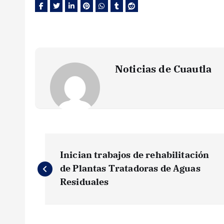
Noticias de Cuautla
N
Inician trabajos de rehabilitación
a
de Plantas Tratadoras de Aguas
Residuales
v