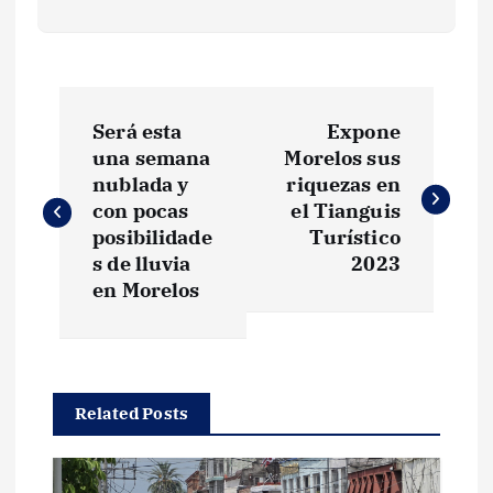
N
Será esta
Expone
a
una semana
Morelos sus
nublada y
riquezas en
v
con pocas
el Tianguis
posibilidade
Turístico
e
s de lluvia
2023
en Morelos
g
a
Related Posts
c
i