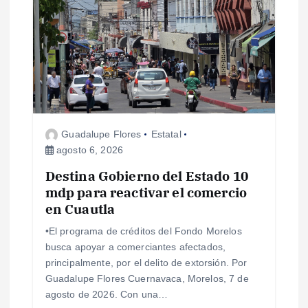
ó
n
d
e
Guadalupe Flores
Estatal
agosto 6, 2026
e
Destina Gobierno del Estado 10
mdp para reactivar el comercio
n
en Cuautla
t
•El programa de créditos del Fondo Morelos
busca apoyar a comerciantes afectados,
r
principalmente, por el delito de extorsión. Por
Guadalupe Flores Cuernavaca, Morelos, 7 de
a
agosto de 2026. Con una…