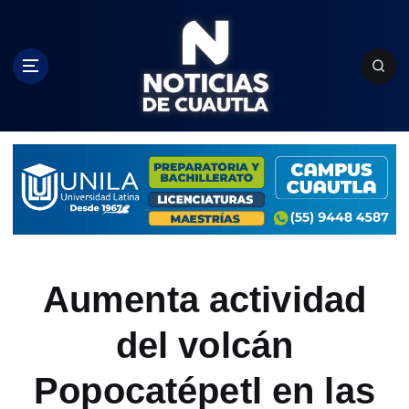
S
k
i
p
t
o
c
o
n
t
e
n
t
Aumenta actividad
del volcán
Popocatépetl en las