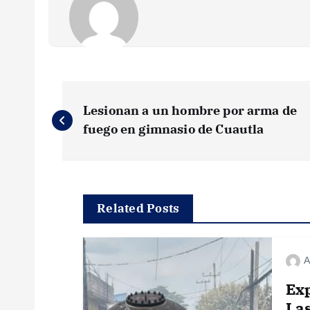
N
Lesionan a un hombre por arma de
a
fuego en gimnasio de Cuautla
v
e
Related Posts
g
A
a
Exp
Las