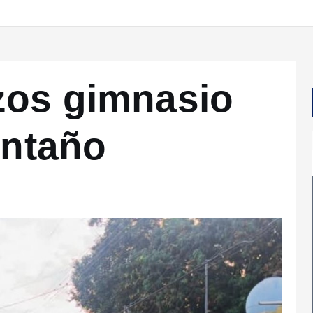
zos gimnasio
ontaño