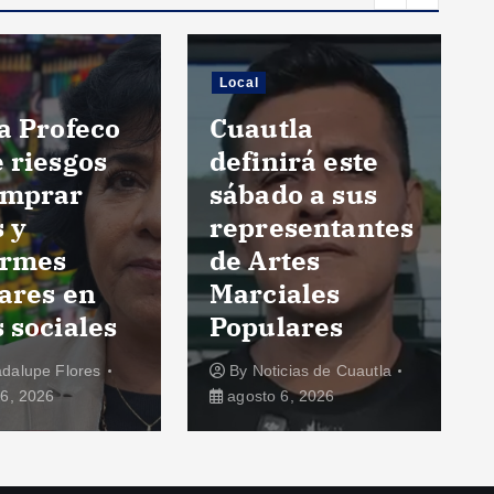
Local
a Profeco
Cuautla
 riesgos
definirá este
omprar
sábado a sus
s y
representantes
ormes
de Artes
ares en
Marciales
 sociales
Populares
dalupe Flores
By
Noticias de Cuautla
6, 2026
agosto 6, 2026