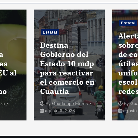
Estatal
Estatal
Alert
Destina
sobre
a
Gobierno del
de c
es
Estado 10 mdp
útile
EU al
para reactivar
unif
el comercio en
escol
no
Cuautla
redes
oza
By
Guadalupe Flores
By
Gua
agosto 6, 2026
agosto 