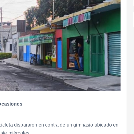
 ocasiones
.
icleta dispararon en contra de un gimnasio ubicado en
ste miércoles.