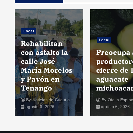
Local
Local
Rehabilitan
con asfalto la
Preocupa 
calle José
productor
María Morelos
cierre de 
y Pavón en
aguacate
Tenango
michoaca
By
Noticias de Cuautla
By
Ofelia Espin
agosto 6, 2026
agosto 6, 2026