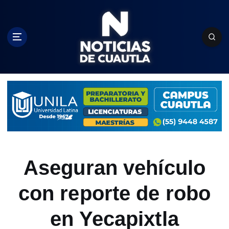
S
k
i
p
t
o
c
o
n
t
e
n
t
Aseguran vehículo
con reporte de robo
en Yecapixtla