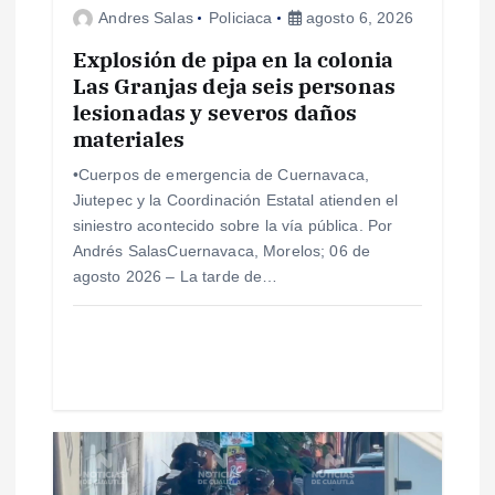
Andres Salas
Policiaca
agosto 6, 2026
e
Explosión de pipa en la colonia
e
Las Granjas deja seis personas
lesionadas y severos daños
materiales
n
•Cuerpos de emergencia de Cuernavaca,
t
Jiutepec y la Coordinación Estatal atienden el
siniestro acontecido sobre la vía pública. Por
r
Andrés SalasCuernavaca, Morelos; 06 de
agosto 2026 – La tarde de…
a
d
a
s