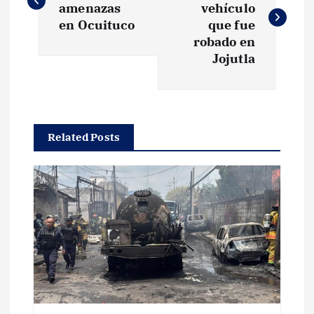
amenazas
vehículo
v
en Ocuituco
que fue
robado en
e
Jojutla
g
a
Related Posts
c
i
ó
n
d