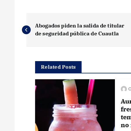
N
Abogados piden la salida de titular
a
de seguridad pública de Cuautla
v
e
Related Posts
g
O
a
Au
fre
c
tem
no