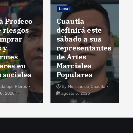
Local
a Profeco
Cuautla
 riesgos
definirá este
omprar
sábado a sus
s y
representantes
ormes
de Artes
ares en
Marciales
 sociales
Populares
dalupe Flores
By
Noticias de Cuautla
6, 2026
agosto 6, 2026