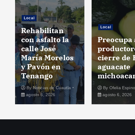
Local
Local
Rehabilitan
con asfalto la
Preocupa 
calle José
productor
María Morelos
cierre de 
y Pavón en
aguacate
Tenango
michoaca
By
Noticias de Cuautla
By
Ofelia Espin
agosto 6, 2026
agosto 6, 2026