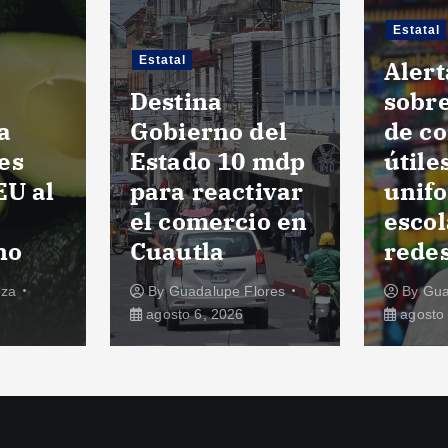
Estatal
Estatal
Alert
Destina
sobre
a
Gobierno del
de c
es
Estado 10 mdp
útile
EU al
para reactivar
unif
el comercio en
escol
no
Cuautla
redes
oza
By
Guadalupe Flores
By
Gua
agosto 6, 2026
agosto 