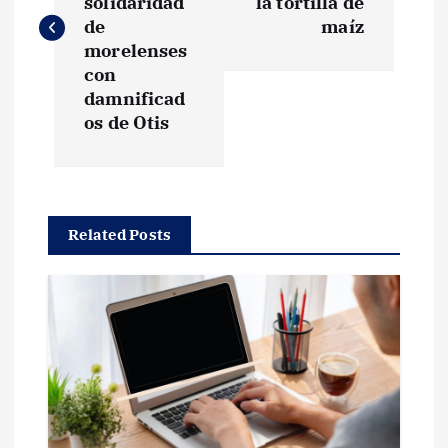
v
solidaridad
la tortilla de
de
maíz
e
morelenses
con
g
damnificad
os de Otis
a
c
Related Posts
i
ó
n
d