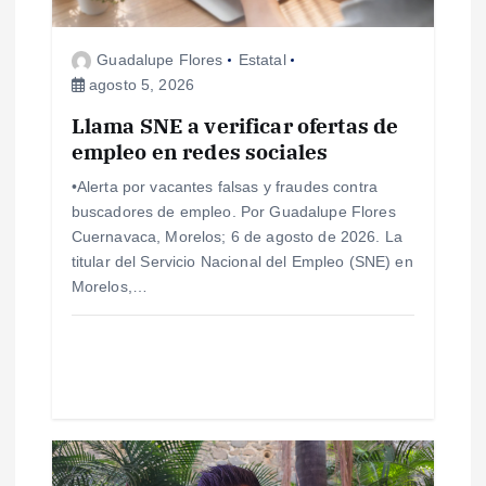
e
e
Guadalupe Flores
Estatal
agosto 5, 2026
n
Llama SNE a verificar ofertas de
empleo en redes sociales
t
•Alerta por vacantes falsas y fraudes contra
r
buscadores de empleo. Por Guadalupe Flores
Cuernavaca, Morelos; 6 de agosto de 2026. La
a
titular del Servicio Nacional del Empleo (SNE) en
Morelos,…
d
a
s