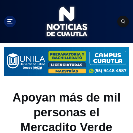
S
k
i
p
t
o
c
o
n
t
e
n
t
Apoyan más de mil
personas el
Mercadito Verde