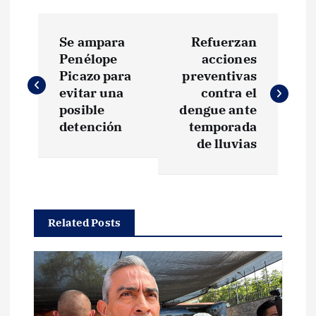
N
Se ampara
Refuerzan
a
Penélope
acciones
Picazo para
preventivas
v
evitar una
contra el
posible
dengue ante
e
detención
temporada
de lluvias
g
a
Related Posts
c
i
ó