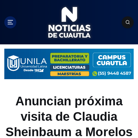
S
k
i
p
t
o
c
o
n
t
e
n
t
Anuncian próxima
visita de Claudia
Sheinbaum a Morelos