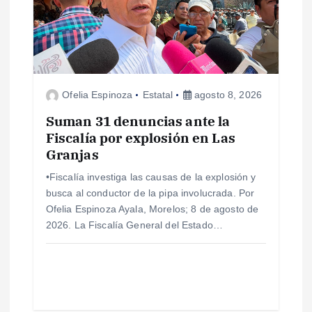
n
d
e
Ofelia Espinoza
Estatal
agosto 8, 2026
e
Suman 31 denuncias ante la
Fiscalía por explosión en Las
n
Granjas
•Fiscalía investiga las causas de la explosión y
t
busca al conductor de la pipa involucrada. Por
Ofelia Espinoza Ayala, Morelos; 8 de agosto de
r
2026. La Fiscalía General del Estado…
a
d