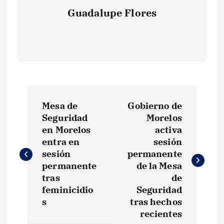
Guadalupe Flores
N
Mesa de
Gobierno de
a
Seguridad
Morelos
en Morelos
activa
v
entra en
sesión
sesión
permanente
e
permanente
de la Mesa
tras
de
g
feminicidio
Seguridad
s
tras hechos
recientes
a