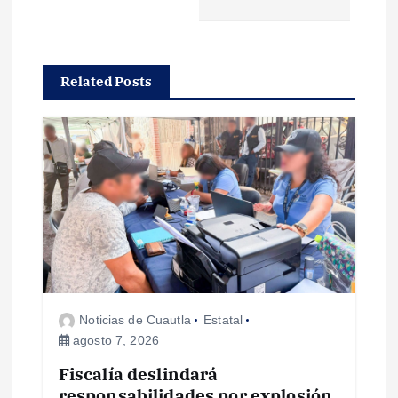
c
i
Related Posts
ó
n
d
e
e
Noticias de Cuautla
Estatal
n
agosto 7, 2026
Fiscalía deslindará
t
responsabilidades por explosión