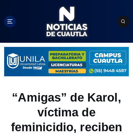
S
k
i
p
t
o
c
o
n
t
e
n
t
“Amigas” de Karol,
víctima de
feminicidio, reciben