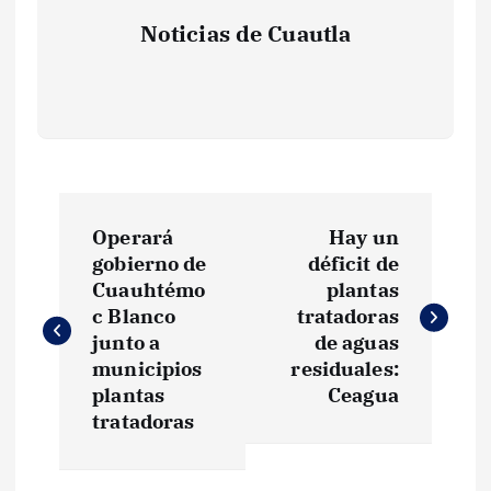
Noticias de Cuautla
N
Operará
Hay un
a
gobierno de
déficit de
Cuauhtémo
plantas
v
c Blanco
tratadoras
junto a
de aguas
e
municipios
residuales:
plantas
Ceagua
g
tratadoras
a