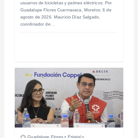
usuarios de bicicletas y patines eléctricos. Por
r
Guadalupe Flores Cuernavaca, Morelos; 6 de
agosto de 2026. Mauricio Díaz Salgado,
a
coordinador de…
d
a
s
Guadalupe Flores
Estatal