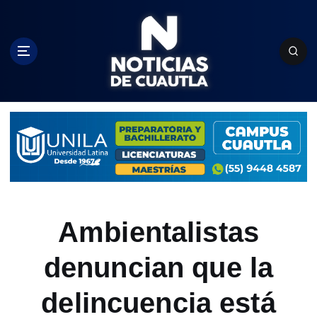
S
k
i
p
t
o
c
o
n
t
e
n
t
Ambientalistas
denuncian que la
delincuencia está