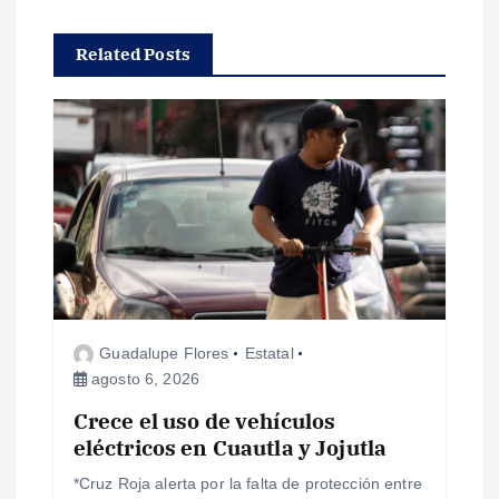
c
Related Posts
i
ó
n
d
e
Guadalupe Flores
Estatal
e
agosto 6, 2026
Crece el uso de vehículos
n
eléctricos en Cuautla y Jojutla
t
*Cruz Roja alerta por la falta de protección entre