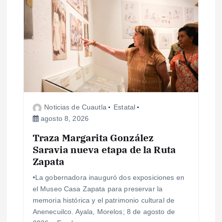
ó
n
d
e
e
Noticias de Cuautla
Estatal
agosto 8, 2026
n
Traza Margarita González
Saravia nueva etapa de la Ruta
t
Zapata
r
•La gobernadora inauguró dos exposiciones en
el Museo Casa Zapata para preservar la
a
memoria histórica y el patrimonio cultural de
Anenecuilco. Ayala, Morelos; 8 de agosto de