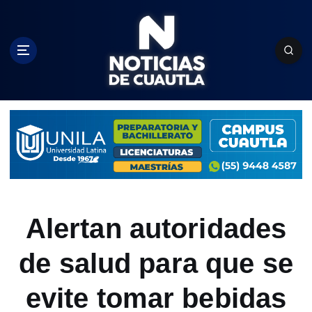
S
k
i
p
t
o
c
o
n
t
e
n
t
Alertan autoridades
de salud para que se
evite tomar bebidas