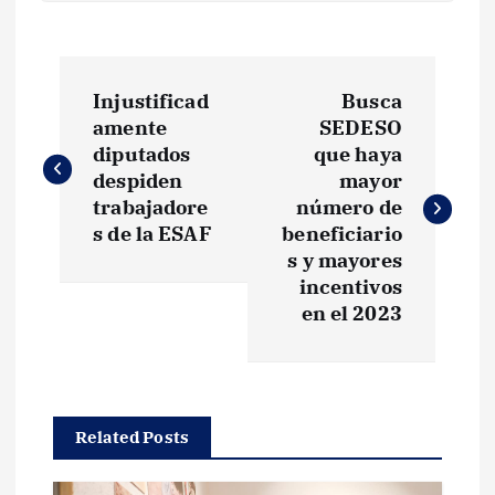
N
Injustificad
Busca
a
amente
SEDESO
diputados
que haya
v
despiden
mayor
trabajadore
número de
e
s de la ESAF
beneficiario
s y mayores
g
incentivos
en el 2023
a
c
Related Posts
i