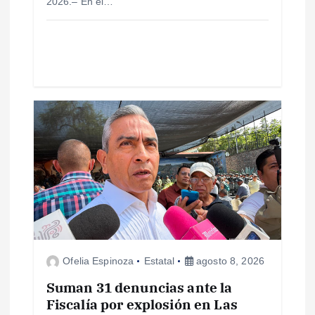
d
2026.– En el…
a
s
Ofelia Espinoza
Estatal
agosto 8, 2026
Suman 31 denuncias ante la
Fiscalía por explosión en Las