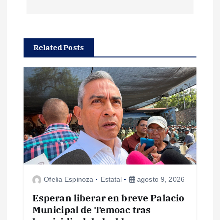
e
g
Related Posts
a
c
i
ó
n
d
Ofelia Espinoza
Estatal
agosto 9, 2026
e
Esperan liberar en breve Palacio
Municipal de Temoac tras