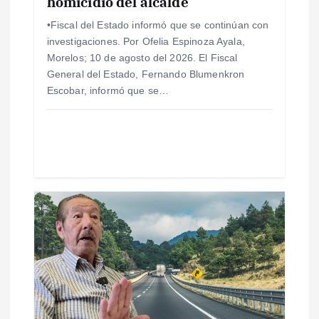
e
homicidio del alcalde
•Fiscal del Estado informó que se continúan con
n
investigaciones. Por Ofelia Espinoza Ayala,
Morelos; 10 de agosto del 2026. El Fiscal
t
General del Estado, Fernando Blumenkron
Escobar, informó que se…
r
a
d
a
s