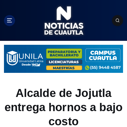
S
k
i
p
t
o
c
o
n
t
e
n
t
Alcalde de Jojutla
entrega hornos a bajo
costo