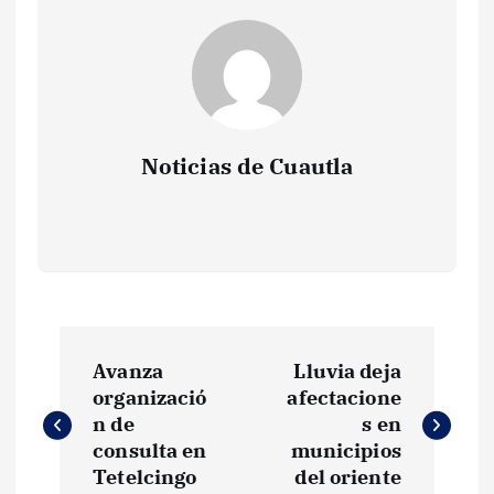
Noticias de Cuautla
N
Avanza
Lluvia deja
a
organizació
afectacione
n de
s en
v
consulta en
municipios
Tetelcingo
del oriente