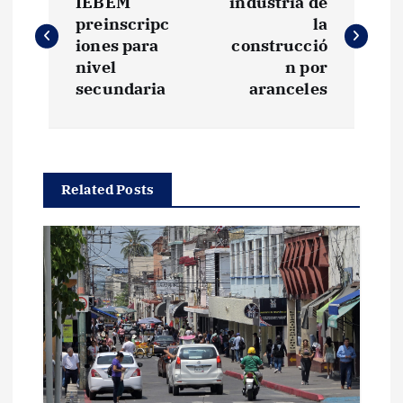
a
IEBEM
industria de
preinscripc
la
v
iones para
construcció
nivel
n por
e
secundaria
aranceles
g
a
Related Posts
c
i
ó
n