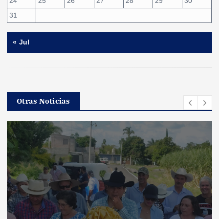
24
25
26
27
28
29
30
31
« Jul
Otras Noticias