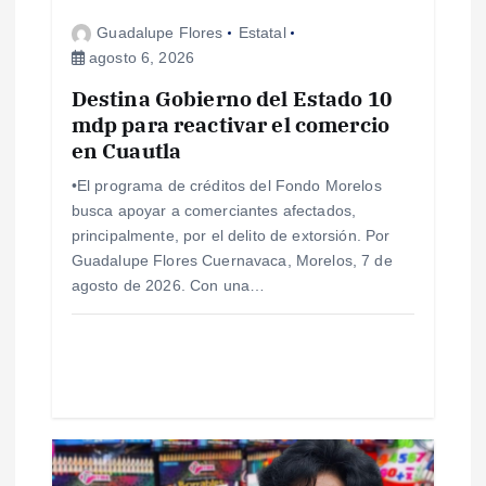
d
Guadalupe Flores
Estatal
e
agosto 6, 2026
Destina Gobierno del Estado 10
e
mdp para reactivar el comercio
en Cuautla
n
•El programa de créditos del Fondo Morelos
t
busca apoyar a comerciantes afectados,
principalmente, por el delito de extorsión. Por
r
Guadalupe Flores Cuernavaca, Morelos, 7 de
agosto de 2026. Con una…
a
d
a
s