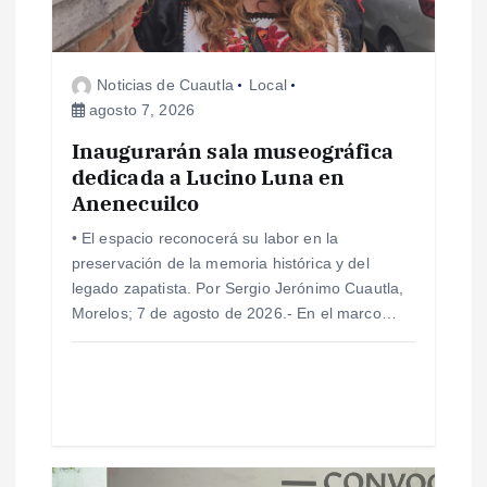
e
e
Noticias de Cuautla
Local
agosto 7, 2026
n
Inaugurarán sala museográfica
dedicada a Lucino Luna en
t
Anenecuilco
r
• El espacio reconocerá su labor en la
preservación de la memoria histórica y del
a
legado zapatista. Por Sergio Jerónimo Cuautla,
Morelos; 7 de agosto de 2026.- En el marco…
d
a
s