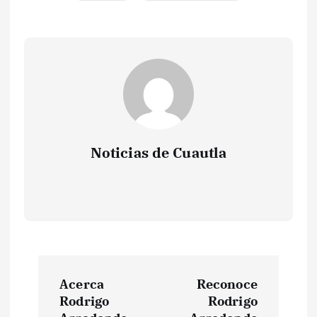
Noticias de Cuautla
N
Acerca
Reconoce
a
Rodrigo
Rodrigo