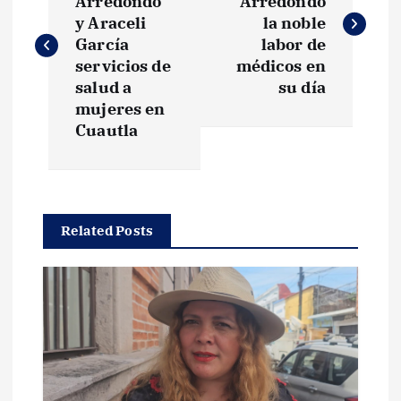
Arredondo
Arredondo
v
y Araceli
la noble
García
labor de
e
servicios de
médicos en
salud a
su día
g
mujeres en
Cuautla
a
c
Related Posts
i
ó
n
d