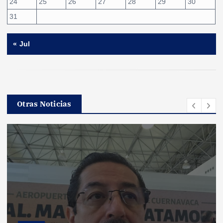
24
25
26
27
28
29
30
31
« Jul
Otras Noticias