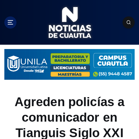
S
k
i
p
t
o
c
o
n
t
e
n
t
Agreden policías a
comunicador en
Tianguis Siglo XXI