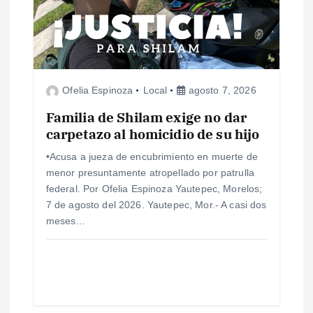
n
d
e
Ofelia Espinoza
Local
agosto 7, 2026
e
Familia de Shilam exige no dar
n
carpetazo al homicidio de su hijo
•Acusa a jueza de encubrimiento en muerte de
t
menor presuntamente atropellado por patrulla
federal. Por Ofelia Espinoza Yautepec, Morelos;
r
7 de agosto del 2026. Yautepec, Mor.- A casi dos
meses…
a
d
a