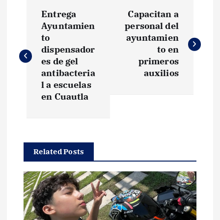
N
Entrega
Capacitan a
a
Ayuntamien
personal del
to
ayuntamien
v
dispensador
to en
es de gel
primeros
e
antibacteria
auxilios
l a escuelas
g
en Cuautla
a
c
Related Posts
i
ó