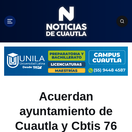
S
k
i
p
t
o
c
o
n
t
e
n
t
Acuerdan
ayuntamiento de
Cuautla y Cbtis 76