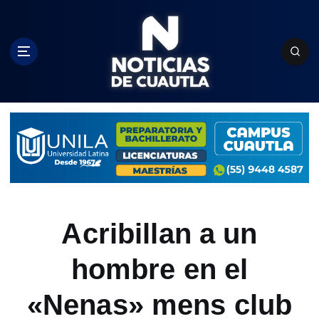
S
k
i
p
t
o
c
o
n
t
e
n
t
Acribillan a un
hombre en el
«Nenas» mens club