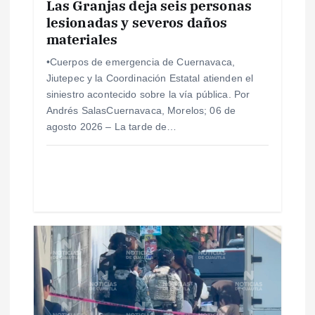
Las Granjas deja seis personas
lesionadas y severos daños
t
materiales
r
•Cuerpos de emergencia de Cuernavaca,
Jiutepec y la Coordinación Estatal atienden el
a
siniestro acontecido sobre la vía pública. Por
Andrés SalasCuernavaca, Morelos; 06 de
d
agosto 2026 – La tarde de…
a
s