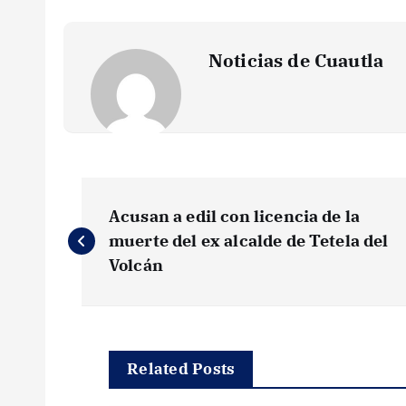
Noticias de Cuautla
N
Acusan a edil con licencia de la
a
muerte del ex alcalde de Tetela del
Volcán
v
e
Related Posts
g