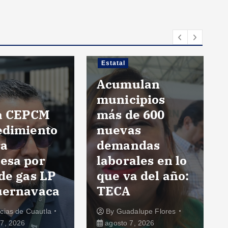
Estatal
Acumulan
municipios
ia CEPCM
más de 600
edimiento
nuevas
ra
demandas
esa por
laborales en lo
de gas LP
que va del año:
uernavaca
TECA
icias de Cuautla
By
Guadalupe Flores
7, 2026
agosto 7, 2026