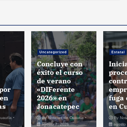
Uncategorized
Estatal
Concluye con
Inic
a
éxito el curso
proc
de verano
cont
 por
«DIFerente
empr
 en
2026» en
fuga 
as
Jonacatepec
en C
Cuautla
By
Noticias de Cuautla
By
Not
agosto 7, 2026
agosto 