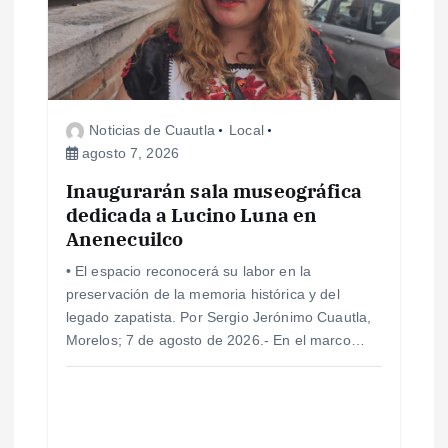
n
d
e
Noticias de Cuautla
Local
e
agosto 7, 2026
Inaugurarán sala museográfica
n
dedicada a Lucino Luna en
Anenecuilco
t
• El espacio reconocerá su labor en la
r
preservación de la memoria histórica y del
legado zapatista. Por Sergio Jerónimo Cuautla,
a
Morelos; 7 de agosto de 2026.- En el marco…
d
a