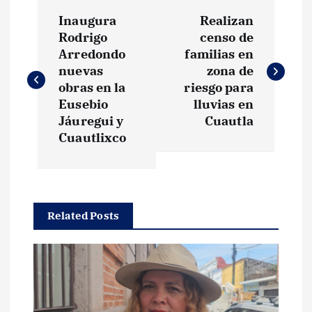
N
Inaugura
Realizan
a
Rodrigo
censo de
Arredondo
familias en
v
nuevas
zona de
obras en la
riesgo para
e
Eusebio
lluvias en
Jáuregui y
Cuautla
g
Cuautlixco
a
c
Related Posts
i
ó