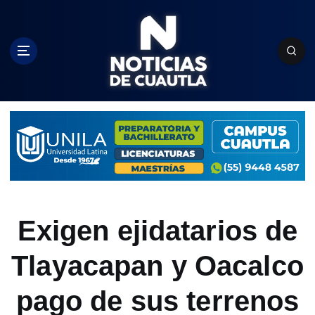
S
k
i
p
t
o
c
o
n
t
e
n
t
Exigen ejidatarios de
Tlayacapan y Oacalco
pago de sus terrenos