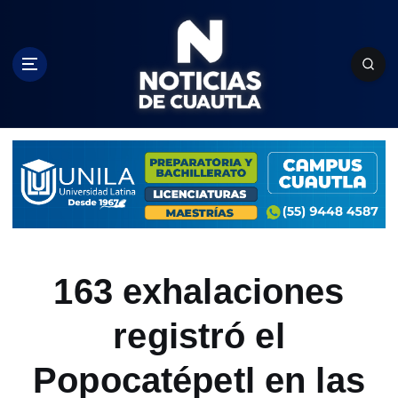
S
k
i
p
t
o
c
o
n
t
e
n
t
163 exhalaciones
registró el
Popocatépetl en las