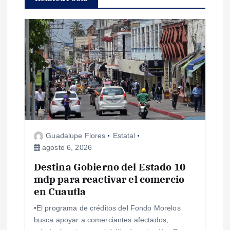
ó
n
d
e
e
n
Guadalupe Flores
Estatal
agosto 6, 2026
t
Destina Gobierno del Estado 10
mdp para reactivar el comercio
r
en Cuautla
a
•El programa de créditos del Fondo Morelos
busca apoyar a comerciantes afectados,