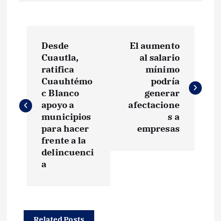
N
Desde
El aumento
a
Cuautla,
al salario
ratifica
mínimo
v
Cuauhtémo
podría
c Blanco
generar
e
apoyo a
afectacione
municipios
s a
g
para hacer
empresas
frente a la
delincuenci
a
a
c
i
Related Posts