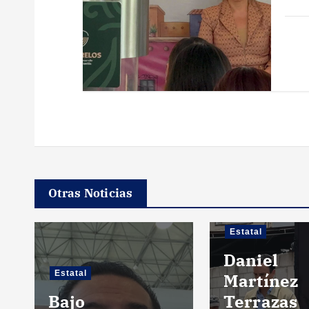
d
a
s
Otras Noticias
Estatal
Daniel
Estatal
Martínez
Bajo
Terrazas