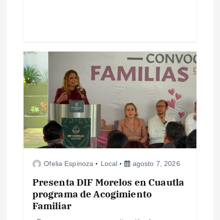
d
a
s
Ofelia Espinoza
Local
agosto 7, 2026
Presenta DIF Morelos en Cuautla
programa de Acogimiento
Familiar