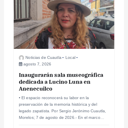
ó
n
d
e
Noticias de Cuautla
Local
e
agosto 7, 2026
Inaugurarán sala museográfica
n
dedicada a Lucino Luna en
Anenecuilco
t
• El espacio reconocerá su labor en la
r
preservación de la memoria histórica y del
legado zapatista. Por Sergio Jerónimo Cuautla,
a
Morelos; 7 de agosto de 2026.- En el marco…