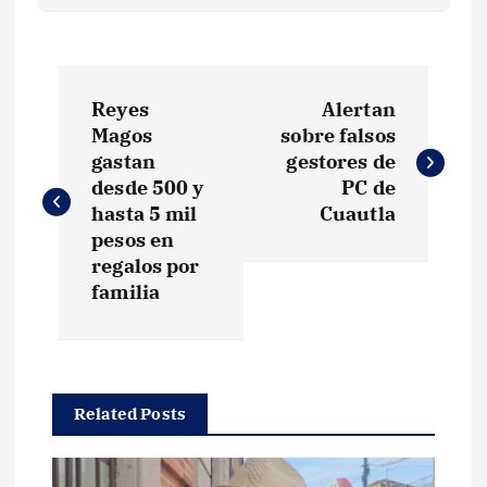
N
Reyes
Alertan
a
Magos
sobre falsos
gastan
gestores de
v
desde 500 y
PC de
hasta 5 mil
Cuautla
e
pesos en
regalos por
g
familia
a
c
Related Posts
i