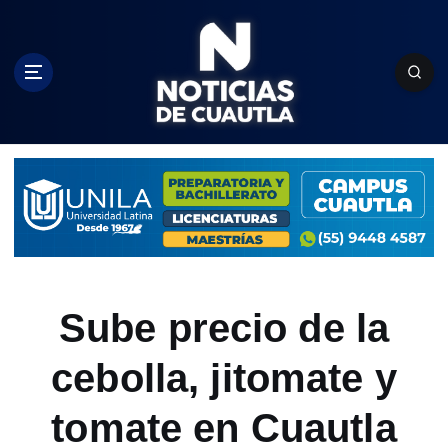
S
k
i
p
t
o
c
o
n
t
e
n
t
Sube precio de la
cebolla, jitomate y
tomate en Cuautla