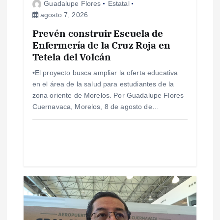
d
Guadalupe Flores
Estatal
agosto 7, 2026
e
Prevén construir Escuela de
e
Enfermería de la Cruz Roja en
Tetela del Volcán
n
•El proyecto busca ampliar la oferta educativa
en el área de la salud para estudiantes de la
t
zona oriente de Morelos. Por Guadalupe Flores
Cuernavaca, Morelos, 8 de agosto de…
r
a
d
a
s