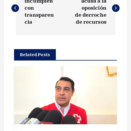
a
incumplen
acusa a la
con
oposición
v
transparen
de derroche
cia
de recursos
e
g
Related Posts
a
c
i
ó
n