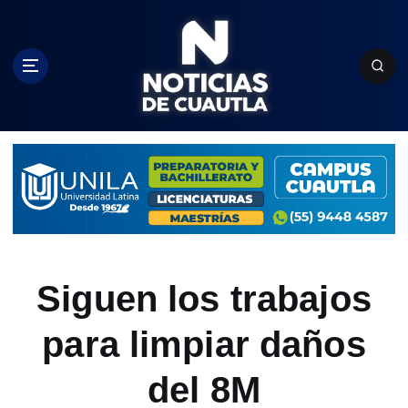
S
k
i
p
t
o
c
o
n
t
e
n
t
Siguen los trabajos
para limpiar daños
del 8M