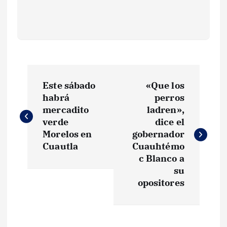
N
Este sábado
«Que los
a
habrá
perros
mercadito
ladren»,
v
verde
dice el
Morelos en
gobernador
e
Cuautla
Cuauhtémo
c Blanco a
g
su
opositores
a
c