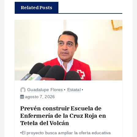
Related Posts
i
ó
n
d
e
e
Guadalupe Flores
Estatal
agosto 7, 2026
n
Prevén construir Escuela de
Enfermería de la Cruz Roja en
t
Tetela del Volcán
r
•El proyecto busca ampliar la oferta educativa