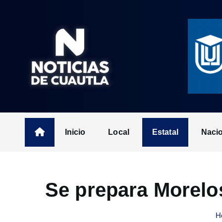
S
k
i
p
t
o
c
o
n
t
Inicio
Local
Estatal
Naci
e
n
t
Se prepara Morelo
H