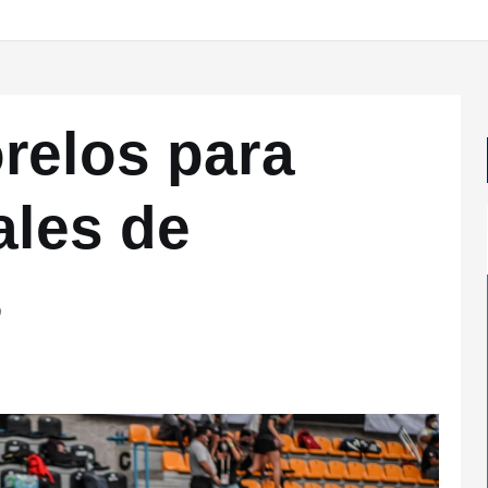
relos para
ales de
3