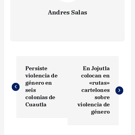
Andres Salas
N
Persiste
En Jojutla
a
violencia de
colocan en
género en
«rutas»
v
seis
cartelones
colonias de
sobre
e
Cuautla
violencia de
género
g