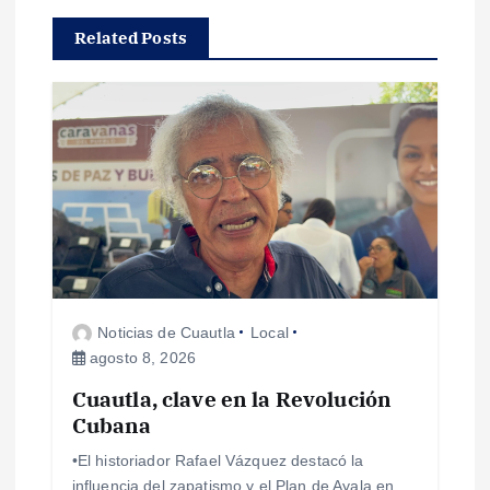
a
Related Posts
c
i
ó
n
d
e
Noticias de Cuautla
Local
agosto 8, 2026
e
Cuautla, clave en la Revolución
Cubana
n
•El historiador Rafael Vázquez destacó la
t
influencia del zapatismo y el Plan de Ayala en