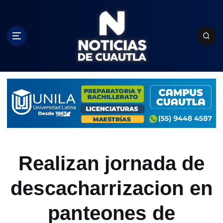
S
k
i
p
t
o
c
o
n
t
e
n
t
Realizan jornada de
descacharrizacion en
panteones de