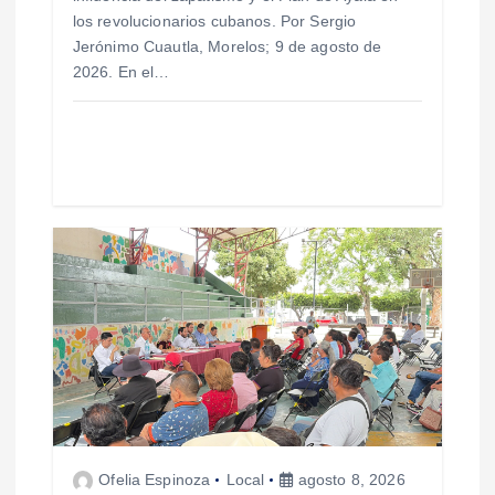
los revolucionarios cubanos. Por Sergio
r
Jerónimo Cuautla, Morelos; 9 de agosto de
2026. En el…
a
d
a
s
Ofelia Espinoza
Local
agosto 8, 2026