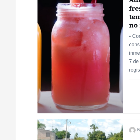
c
fre
tem
i
no
• Co
ó
cons
inme
n
7 de
regi
d
e
e
n
N