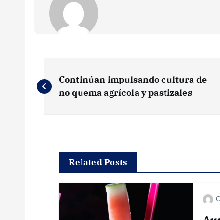
N
Continúan impulsando cultura de
a
no quema agrícola y pastizales
v
e
Related Posts
g
O
a
Au