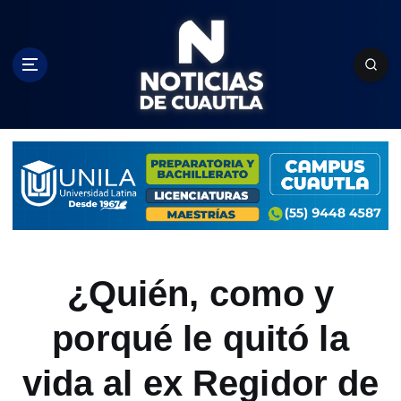
S
k
i
p
t
o
c
o
n
t
e
n
t
¿Quién, como y
porqué le quitó la
vida al ex Regidor de