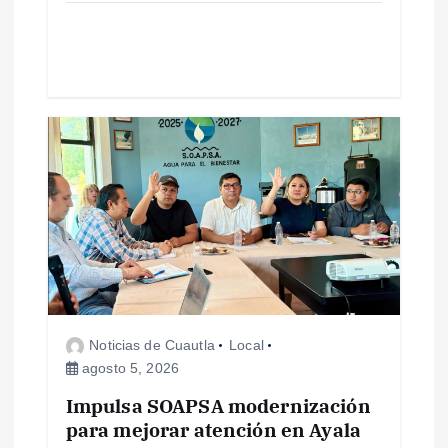
a
d
a
s
Noticias de Cuautla
Local
agosto 5, 2026
Impulsa SOAPSA modernización
para mejorar atención en Ayala