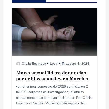
i
ó
n
d
e
Ofelia Espinoza
Local
agosto 5, 2026
e
Abuso sexual lidera denuncias
n
por delitos sexuales en Morelos
•En el primer semestre de 2026 se iniciaron 2
t
mil 979 carpetas de investigación; el abuso
sexual concentró la mayor incidencia. Por Ofelia
r
Espinoza Cuautla, Morelos; 6 de agosto de…