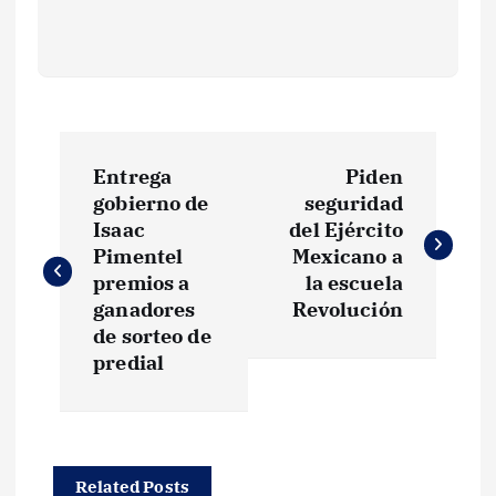
N
Entrega
Piden
a
gobierno de
seguridad
Isaac
del Ejército
v
Pimentel
Mexicano a
premios a
la escuela
e
ganadores
Revolución
de sorteo de
g
predial
a
c
Related Posts