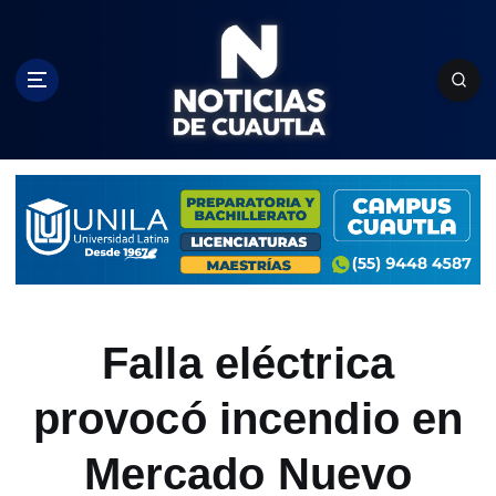
S
k
i
p
t
o
c
o
n
t
e
n
t
Falla eléctrica
provocó incendio en
Mercado Nuevo