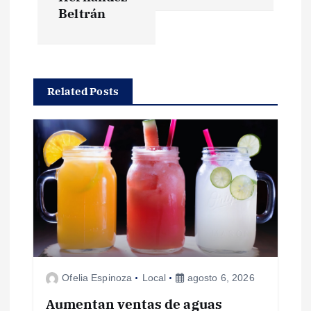
g
Beltrán
a
c
Related Posts
i
ó
n
d
e
Ofelia Espinoza
Local
agosto 6, 2026
e
Aumentan ventas de aguas