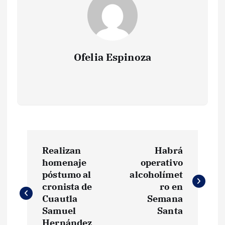
Ofelia Espinoza
N
Realizan
Habrá
a
homenaje
operativo
póstumo al
alcoholímet
v
cronista de
ro en
Cuautla
Semana
e
Samuel
Santa
Hernández