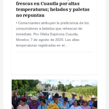
n
frescas en Cuautla por altas
temperaturas; helados y paletas
no repuntan
t
• Comerciantes atribuyen la preferencia de los
r
consumidores a bebidas que refrescan de
inmediato. Por Ofelia Espinoza Cuautla,
a
Morelos; 7 de agosto de 2026. Las altas
temperaturas registradas en el…
d
a
s