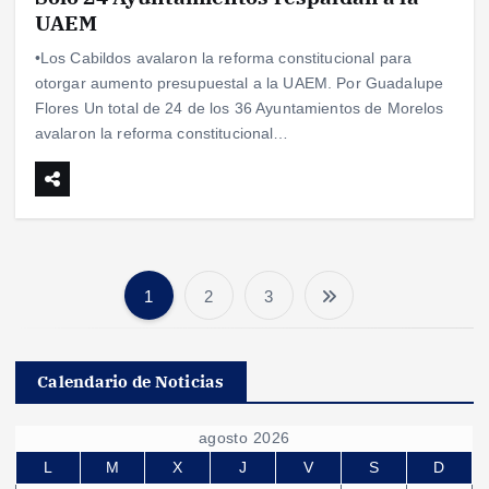
UAEM
•Los Cabildos avalaron la reforma constitucional para
otorgar aumento presupuestal a la UAEM. Por Guadalupe
Flores Un total de 24 de los 36 Ayuntamientos de Morelos
avalaron la reforma constitucional…
1
2
3
P
a
Calendario de Noticias
g
agosto 2026
i
L
M
X
J
V
S
D