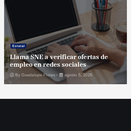
n
t
r
Estatal
a
Llama SNE a verificar ofertas de
N
empleo en redes sociales
c
d
By
Guadalupe Flores
agosto 5, 2026
a
s