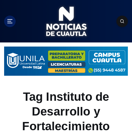
S
k
i
p
t
o
c
o
n
t
e
n
t
Tag Instituto de
Desarrollo y
Fortalecimiento