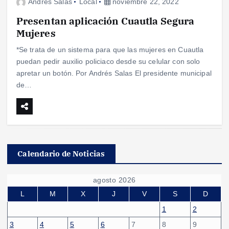
Andres Salas
Local
noviembre 22, 2022
Presentan aplicación Cuautla Segura
Mujeres
*Se trata de un sistema para que las mujeres en Cuautla
puedan pedir auxilio policiaco desde su celular con solo
apretar un botón. Por Andrés Salas El presidente municipal
de…
Calendario de Noticias
agosto 2026
L
M
X
J
V
S
D
1
2
3
4
5
6
7
8
9