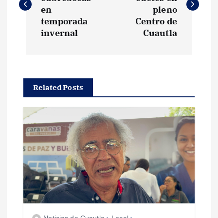
v
en
pleno
temporada
Centro de
e
invernal
Cuautla
g
a
Related Posts
c
i
ó
n
d