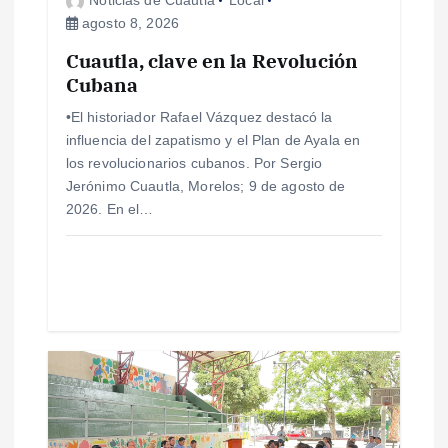
Noticias de Cuautla
Local
e
agosto 8, 2026
e
Cuautla, clave en la Revolución
Cubana
n
•El historiador Rafael Vázquez destacó la
influencia del zapatismo y el Plan de Ayala en
t
los revolucionarios cubanos. Por Sergio
Jerónimo Cuautla, Morelos; 9 de agosto de
r
2026. En el…
a
d
a
s