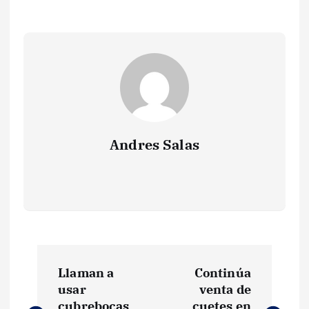
Andres Salas
N
Llaman a
Continúa
a
usar
venta de
cubrebocas
cuetes en