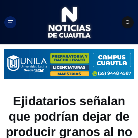
S
k
i
p
t
o
c
o
n
t
e
n
t
Ejidatarios señalan
que podrían dejar de
producir granos al no