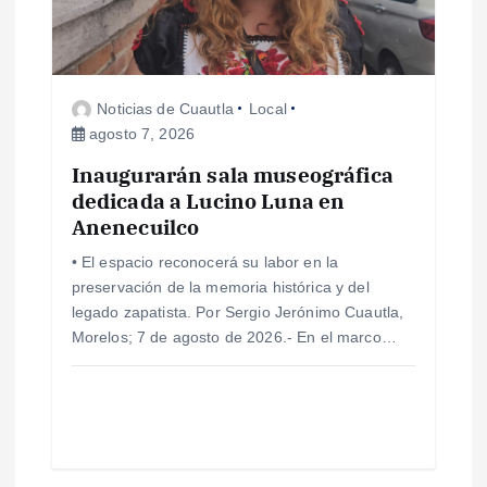
d
e
Noticias de Cuautla
Local
agosto 7, 2026
e
Inaugurarán sala museográfica
dedicada a Lucino Luna en
n
Anenecuilco
t
• El espacio reconocerá su labor en la
preservación de la memoria histórica y del
r
legado zapatista. Por Sergio Jerónimo Cuautla,
Morelos; 7 de agosto de 2026.- En el marco…
a
d
a