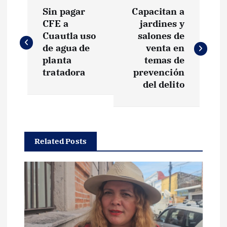
N
Sin pagar
Capacitan a
a
CFE a
jardines y
Cuautla uso
salones de
v
de agua de
venta en
planta
temas de
e
tratadora
prevención
del delito
g
a
Related Posts
c
i
ó
n