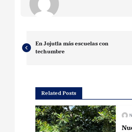
N
En Jojutla más escuelas con
a
techumbre
v
e
Related Posts
g
N
a
Nu